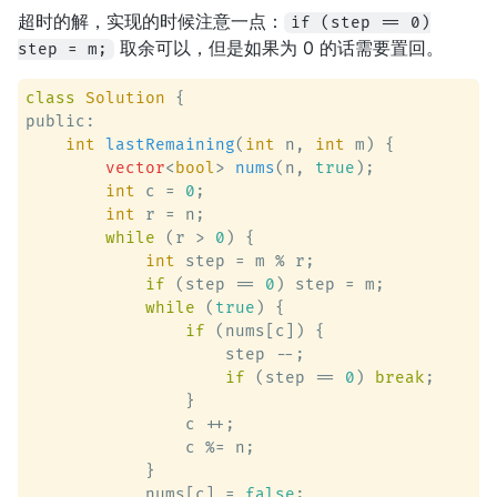
超时的解，实现的时候注意一点：
if (step == 0)
取余可以，但是如果为 0 的话需要置回。
step = m;
class
Solution
 {
public:

int
lastRemaining
(
int
 n, 
int
 m)
 {

vector
<
bool
> 
nums
(n, 
true
)
;

int
 c = 
0
;

int
 r = n;

while
 (r > 
0
) {

int
 step = m % r;

if
 (step == 
0
) step = m;

while
 (
true
) {

if
 (nums[c]) {

                    step --;

if
 (step == 
0
) 
break
;

                }

                c ++;

                c %= n;

            }

            nums[c] = 
false
;
