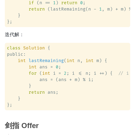
if
 (n == 
1
) 
return
0
;

return
 (lastRemaining(n - 
1
, m) + m) % n
    }

迭代解：
class
Solution
 {
public:

int
lastRemaining
(
int
 n, 
int
 m)
 {

int
 ans = 
0
;

for
 (
int
 i = 
2
; i <= n; i ++) {  
// i i
            ans = (ans + m) % i;

        }

return
 ans;

    }

剑指 Offer