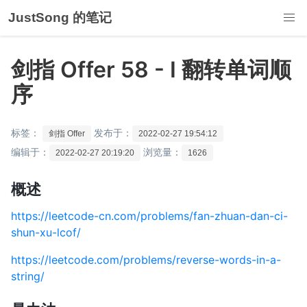
JustSong 的笔记
剑指 Offer 58 - I 翻转单词顺
序
标签：
发布于：
剑指 Offer
2022-02-27 19:54:12
编辑于：
浏览量：
2022-02-27 20:19:20
1626
概述
https://leetcode-cn.com/problems/fan-zhuan-dan-ci-
shun-xu-lcof/
https://leetcode.com/problems/reverse-words-in-a-
string/