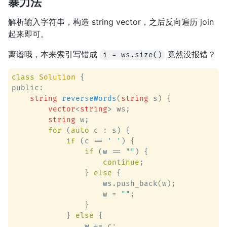
暴力法
解析输入字符串，构造 string vector，之后反向遍历 join
起来即可。
离谱哦，本来索引写错成
竟然没报错？
i = ws.size()
class
Solution
 {
public:

string
reverseWords
(
string
 s)
 {

vector
<
string
> ws;

string
 w;

for
 (
auto
 c : s) {

if
 (c == 
' '
) {

if
 (w == 
""
) {

continue
;

                } 
else
 {

                    ws.push_back(w);

                    w = 
""
;

                }

            } 
else
 {

                w += c;
