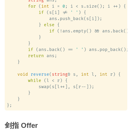
string
 ans;

for
 (
int
 i = 
0
; i < s.size(); i ++) {

if
 (s[i] != 
' '
) {

                ans.push_back(s[i]);

            } 
else
 {

if
 (!ans.empty() && ans.back() 
            }

        }

if
 (ans.back() == 
' '
) ans.pop_back();

return
 ans;

    }

void
reverse
(
string
& s, 
int
 l, 
int
 r)
 {

while
 (l < r) {

            swap(s[l++], s[r--]);

        }

    }

剑指 Offer