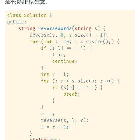
是不报错的要注意。
class
Solution
 {
public:

string
reverseWords
(
string
 s)
 {

        reverse(s, 
0
, s.size() - 
1
);

for
 (
int
 l = 
0
; l < s.size();) {

if
 (s[l] == 
' '
) {

                l ++;

continue
;

            };

int
 r = l;

for
 (; r < s.size(); r ++) {

if
 (s[r] == 
' '
) {

break
;

                }

            }

            r --;

            reverse(s, l, r);

            l = r + 
1
;

        }
