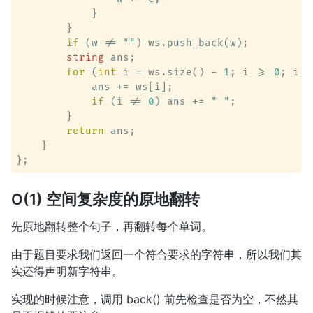
            }

        }

if
 (w != 
""
) ws.push_back(w);

string
 ans;

for
 (
int
 i = ws.size() - 
1
; i >= 
0
; i -
            ans += ws[i];

if
 (i != 
0
) ans += 
" "
;

        }

return
 ans;

    }

O(1) 空间复杂度的原地翻转
先原地翻转整个句子，再翻转每个单词。
由于题目要求我们返回一个符合要求的字符串，所以我们其
实还得声明新字符串。
实现的时候注意，调用 back() 前先检查是否为空，不然其