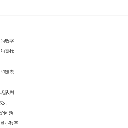
重复的数字
组中的查找
头打印链表
树
栈实现队列
契数列
跳台阶问题
组的最小数字