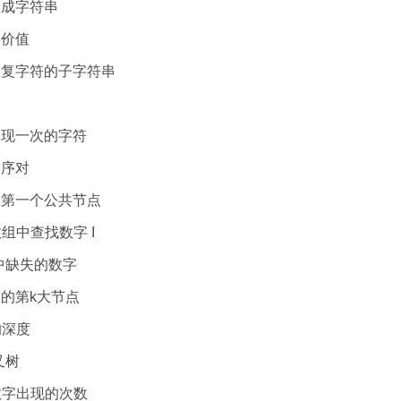
翻译成字符串
最大价值
不含重复字符的子字符串
个只出现一次的字符
的逆序对
链表的第一个公共节点
排序数组中查找数字 I
～n-1中缺失的数字
索树的第k大节点
树的深度
二叉树
数组中数字出现的次数