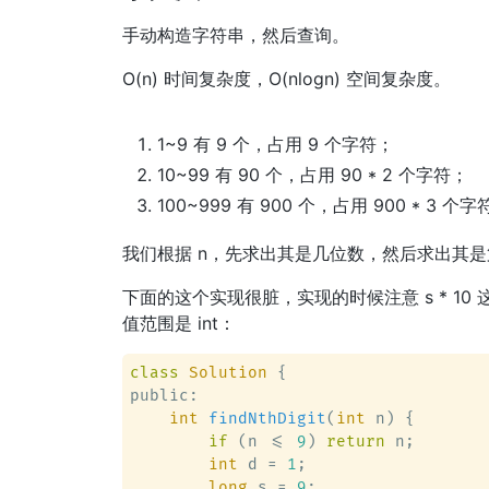
手动构造字符串，然后查询。
O(n) 时间复杂度，O(nlogn) 空间复杂度。
1~9 有 9 个，占用 9 个字符；
10~99 有 90 个，占用 90 * 2 个字符；
100~999 有 900 个，占用 900 * 3 个
我们根据 n，先求出其是几位数，然后求出其
下面的这个实现很脏，实现的时候注意 s * 10 
值范围是 int：
class
Solution
 {
public:

int
findNthDigit
(
int
 n)
 {

if
 (n <= 
9
) 
return
 n;

int
 d = 
1
;

long
 s = 
9
;
