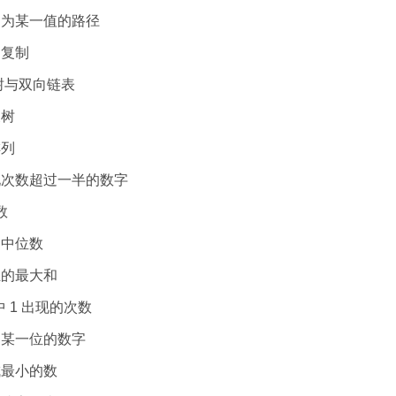
树中和为某一值的路径
表的复制
搜索树与双向链表
叉树
排列
中出现次数超过一半的数字
数
中的中位数
数组的最大和
整数中 1 出现的次数
序列中某一位的数字
排成最小的数