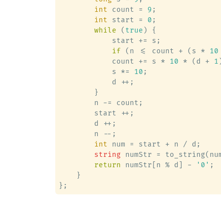
int
 count = 
9
;

int
 start = 
0
;

while
 (
true
) {

            start += s;

if
 (n <= count + (s * 
10
            count += s * 
10
 * (d + 
1
            s *= 
10
;

            d ++;

        }

        n -= count;

        start ++;

        d ++;

        n --;

int
 num = start + n / d;

string
 numStr = to_string(num
return
 numStr[n % d] - 
'0'
;

    }
