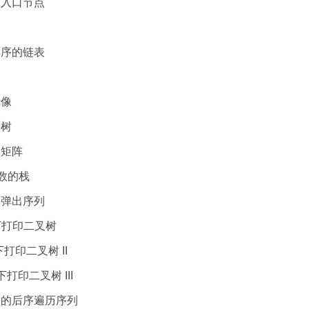
环的入口节点
个排序的链表
构
镜像
叉树
打印矩阵
n函数的栈
入、弹出序列
上到下打印二叉树
上到下打印二叉树 II
上到下打印二叉树 III
搜索树的后序遍历序列