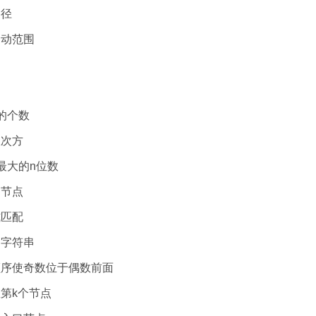
路径
的运动范围
1的个数
整数次方
1到最大的n位数
表的节点
达式匹配
值的字符串
数组顺序使奇数位于偶数前面
倒数第k个节点