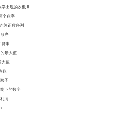
组中数字出现的次数 II
s的两个数字
和为s的连续正数序列
单词顺序
旋转字符串
动窗口的最大值
列的最大值
的点数
中的顺子
最后剩下的数字
最大利润
n