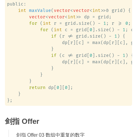
public:

int
maxValue
(
vector
<
vector
<
int
>>& grid)
 {

vector
<
vector
<
int
>> dp = grid;

for
 (
int
 r = grid.size() - 
1
; r >= 
0
; r
for
 (
int
 c = grid[
0
].size() - 
1
; c 
if
 (r != grid.size() - 
1
) {

                    dp[r][c] = max(dp[r][c], gr
                }

if
 (c != grid[
0
].size() - 
1
) {

                    dp[r][c] = max(dp[r][c], gr
                }

            }

        }

return
 dp[
0
][
0
];

    }

剑指 Offer
剑指 Offer 03 数组中重复的数字