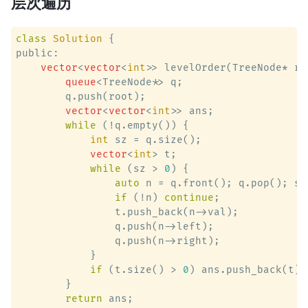
层次遍历
class
Solution
 {
public:

vector
<
vector
<
int
>> levelOrder(TreeNode* roo
queue
<TreeNode*> q;

        q.push(root);

vector
<
vector
<
int
>> ans;

while
 (!q.empty()) {

int
 sz = q.size();

vector
<
int
> t;

while
 (sz > 
0
) {

auto
 n = q.front(); q.pop(); sz 
if
 (!n) 
continue
;

                t.push_back(n->val);

                q.push(n->left);

                q.push(n->right);

            }

if
 (t.size() > 
0
) ans.push_back(t);

        }

return
 ans;
