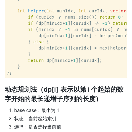
int
helper
(
int
 minIdx, 
int
 curIdx, 
vector
<
i
if
 (curIdx >= nums.size()) 
return
0
;

if
 (dp[minIdx+
1
][curIdx] != 
-1
) 
return
 
if
 (minIdx != 
-1
 && nums[curIdx] <= num
            dp[minIdx+
1
][curIdx] = helper(minId
        } 
else
 {

            dp[minIdx+
1
][curIdx] = max(helper(m
        }

return
 dp[minIdx+
1
][curIdx];

    }

动态规划法（dp[i] 表示以第 i 个起始的数
字开始的最长递增子序列的长度）
base case：最小为 1
状态：当前起始索引
选择：是否选择当前值