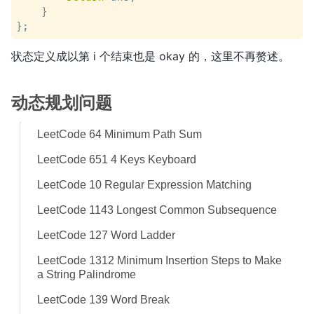
    }

状态定义成以第 i 个结束也是 okay 的，这里不再赘述。
动态规划问题
LeetCode 64 Minimum Path Sum
LeetCode 651 4 Keys Keyboard
LeetCode 10 Regular Expression Matching
LeetCode 1143 Longest Common Subsequence
LeetCode 127 Word Ladder
LeetCode 1312 Minimum Insertion Steps to Make
a String Palindrome
LeetCode 139 Word Break