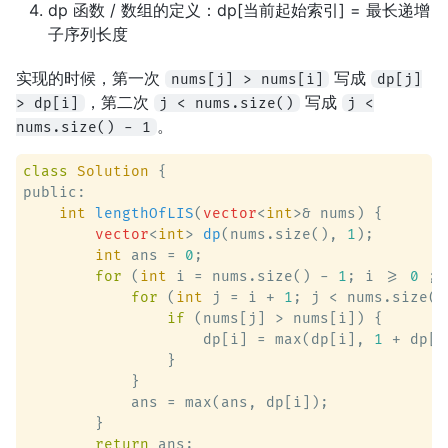
dp 函数 / 数组的定义：dp[当前起始索引] = 最长递增
子序列长度
实现的时候，第一次
写成
nums[j] > nums[i]
dp[j]
，第二次
写成
> dp[i]
j < nums.size()
j <
。
nums.size() - 1
class
Solution
 {
public:

int
lengthOfLIS
(
vector
<
int
>& nums)
 {

vector
<
int
> 
dp
(nums.size(), 
1
)
;

int
 ans = 
0
;

for
 (
int
 i = nums.size() - 
1
; i >= 
0
 ; 
for
 (
int
 j = i + 
1
; j < nums.size()
if
 (nums[j] > nums[i]) {

                    dp[i] = max(dp[i], 
1
 + dp[j
                }

            }

            ans = max(ans, dp[i]);

        }

return
 ans;
