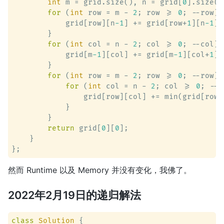
int
 m = grid.size(), n = grid[
0
].size();
for
 (
int
 row = m - 
2
; row >= 
0
; --row) {
            grid[row][n
-1
] += grid[row+
1
][n
-1
];

        }

for
 (
int
 col = n - 
2
; col >= 
0
; --col) {
            grid[m
-1
][col] += grid[m
-1
][col+
1
];

        }

for
 (
int
 row = m - 
2
; row >= 
0
; --row) {
for
 (
int
 col = n - 
2
; col >= 
0
; --c
                grid[row][col] += min(grid[row]
            }

        }

return
 grid[
0
][
0
];

    }

然而 Runtime 以及 Memory 并没有变化，我佛了。
2022年2月19日的递归解法
class
Solution
 {