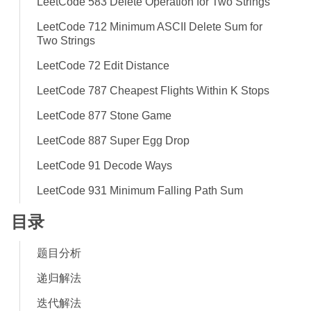
LeetCode 583 Delete Operation for Two Strings
LeetCode 712 Minimum ASCII Delete Sum for
Two Strings
LeetCode 72 Edit Distance
LeetCode 787 Cheapest Flights Within K Stops
LeetCode 877 Stone Game
LeetCode 887 Super Egg Drop
LeetCode 91 Decode Ways
LeetCode 931 Minimum Falling Path Sum
目录
题目分析
递归解法
迭代解法