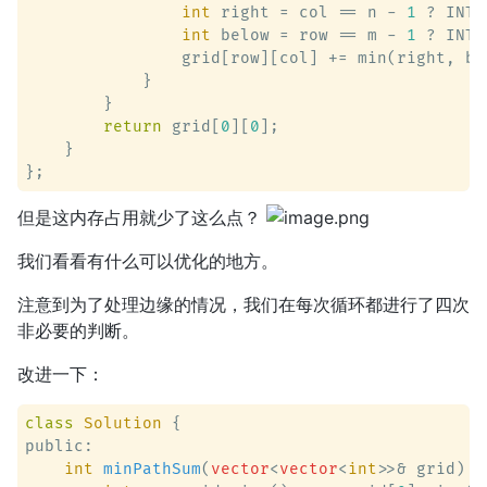
int
 right = col == n - 
1
 ? INT_
int
 below = row == m - 
1
 ? INT_
                grid[row][col] += min(right, be
            }

        }

return
 grid[
0
][
0
];

    }

但是这内存占用就少了这么点？
我们看看有什么可以优化的地方。
注意到为了处理边缘的情况，我们在每次循环都进行了四次
非必要的判断。
改进一下：
class
Solution
 {
public:

int
minPathSum
(
vector
<
vector
<
int
>>& grid)
 {
