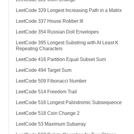
LeetCode 329 Longest Increasing Path in a Matrix
LeetCode 337 House Robber III
LeetCode 354 Russian Doll Envelopes
LeetCode 395 Longest Substring with At Least K
Repeating Characters
LeetCode 416 Partition Equal Subset Sum
LeetCode 494 Target Sum
LeetCode 509 Fibonacci Number
LeetCode 514 Freedom Trail
LeetCode 516 Longest Palindromic Subsequence
LeetCode 518 Coin Change 2
LeetCode 53 Maximum Subarray