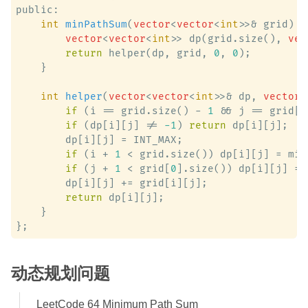
public:

int
minPathSum
(
vector
<
vector
<
int
>>& grid)
 {

vector
<
vector
<
int
>> dp(grid.size(), 
vec
return
 helper(dp, grid, 
0
, 
0
);

    }

int
helper
(
vector
<
vector
<
int
>>& dp, 
vector
<
if
 (i == grid.size() - 
1
 && j == grid[
0
if
 (dp[i][j] != 
-1
) 
return
 dp[i][j];

        dp[i][j] = INT_MAX;

if
 (i + 
1
 < grid.size()) dp[i][j] = min
if
 (j + 
1
 < grid[
0
].size()) dp[i][j] = 
        dp[i][j] += grid[i][j];

return
 dp[i][j];

    }

动态规划问题
LeetCode 64 Minimum Path Sum