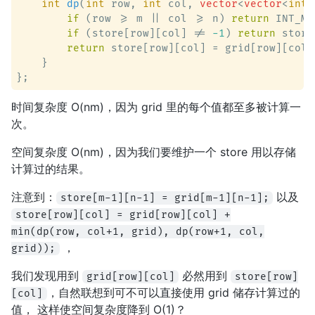
int
dp
(
int
 row, 
int
 col, 
vector
<
vector
<
int
>
if
 (row >= m || col >= n) 
return
 INT_MAX
if
 (store[row][col] != 
-1
) 
return
 store
return
 store[row][col] = grid[row][col]
    }

时间复杂度 O(nm)，因为 grid 里的每个值都至多被计算一
次。
空间复杂度 O(nm)，因为我们要维护一个 store 用以存储
计算过的结果。
注意到：
以及
store[m-1][n-1] = grid[m-1][n-1];
store[row][col] = grid[row][col] +
min(dp(row, col+1, grid), dp(row+1, col,
，
grid));
我们发现用到
必然用到
grid[row][col]
store[row]
，自然联想到可不可以直接使用 grid 储存计算过的
[col]
值， 这样使空间复杂度降到 O(1)？