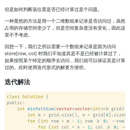
但是如何判断该位置是否已经计算过是个问题。
一种显然的方法是用一个二维数组来记录是否访问过，虽然
占用的存储空间变少了，但是空间复杂度没有变化，因此这
里不予考虑。
回想一下，我们之所以需要一个数组来记录是因为访问
store[row, col] 时我们不知道其是不是已经被计算过了，
如果按照某个特定的顺序去访问，我们就可以保证其是计算
过的。此时使用迭代形式的解更方便些。
迭代解法
class
Solution
 {
public:

int
minPathSum
(
vector
<
vector
<
int
>>& grid)
 {

int
 m = grid.size(), n = grid[
0
].size();
for
 (
int
 row = m - 
1
; row >= 
0
; --row) {
for
 (
int
 col = n - 
1
; col >= 
0
; --c