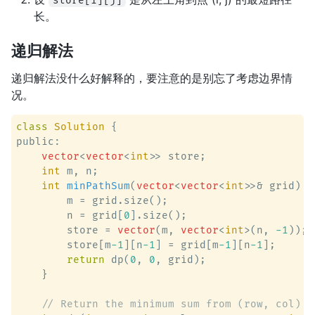
store[i][j]
长。
递归解法
递归解法没什么好解释的，要注意的是别忘了考虑边界情
况。
class
Solution
 {
public:

vector
<
vector
<
int
>> store;

int
 m, n;

int
minPathSum
(
vector
<
vector
<
int
>>& grid)
 {

        m = grid.size();

        n = grid[
0
].size();

        store = 
vector
(m, 
vector
<
int
>(n, 
-1
));

        store[m
-1
][n
-1
] = grid[m
-1
][n
-1
];

return
 dp(
0
, 
0
, grid);

    }

// Return the minimum sum from (row, col) t