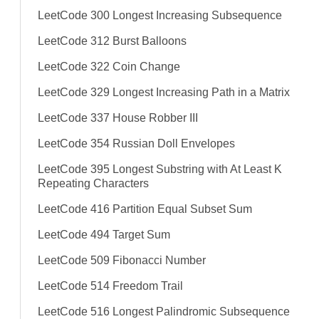
LeetCode 300 Longest Increasing Subsequence
LeetCode 312 Burst Balloons
LeetCode 322 Coin Change
LeetCode 329 Longest Increasing Path in a Matrix
LeetCode 337 House Robber III
LeetCode 354 Russian Doll Envelopes
LeetCode 395 Longest Substring with At Least K
Repeating Characters
LeetCode 416 Partition Equal Subset Sum
LeetCode 494 Target Sum
LeetCode 509 Fibonacci Number
LeetCode 514 Freedom Trail
LeetCode 516 Longest Palindromic Subsequence