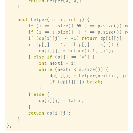
return
 helper(
0
, 
0
);

    }

bool
helper
(
int
 i, 
int
 j)
 {

if
 (i == s.size() && j == p.size()) 
ret
if
 (i == s.size() || j == p.size()) 
ret
if
 (dp[i][j] != 
-1
) 
return
 dp[i][j];

if
 (p[j] == 
'.'
 || p[j] == s[i]) {

            dp[i][j] = helper(i+
1
, j+
1
);

        } 
else
if
 (p[j] == 
'*'
) {

int
 nexti = i;

while
 (nexti < s.size()) {

                dp[i][j] = helper(nexti++, j+
1
)
if
 (dp[i][j]) 
break
;

            }

        } 
else
 {

            dp[i][j] = 
false
;

        }

return
 dp[i][j];

    }
