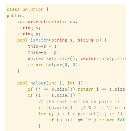
class
Solution
 {
public:

vector
<
vector
<
int
>> dp;

string
 s;

string
 p;

bool
isMatch
(
string
 s, 
string
 p)
 {

        this->s = s;

        this->p = p;

        dp.resize(s.size(), 
vector
<
int
>(p.size(
return
 helper(
0
, 
0
);

    }

bool
helper
(
int
 i, 
int
 j)
 {

if
 (j == p.size()) 
return
 i == s.size();
if
 (i == s.size()) {

// the rest must be c* pairs if it 
if
 ((p.size() - j) % 
2
 == 
1
) 
return
for
 (; j + 
1
 < p.size(); j += 
2
) {

if
 (p[j+
1
] != 
'*'
) 
return
false
            }
