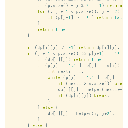
if
 (p.size() - j % 
2
 == 
1
) 
return
f
for
 (; j + 
1
 < p.size(); j += 
2
) {

if
 (p[j+
1
] != 
'*'
) 
return
false
            }

return
true
;

        }

if
 (dp[i][j] != 
-1
) 
return
 dp[i][j];

if
 (j + 
1
 < p.size() && p[j+
1
] == 
'*'
) 
if
 (dp[i][j]) 
return
true
;

if
 (p[j] == 
'.'
 || p[j] == s[i]) {

int
 nexti = i;

while
 (p[j] == 
'.'
 || p[j] == s
if
 (nexti > s.size()) 
break
                    dp[i][j] = helper(nexti++, 
if
 (dp[i][j]) 
break
;

                }

            } 
else
 {

                dp[i][j] = helper(i, j+
2
);

            }

        } 
else
 {
