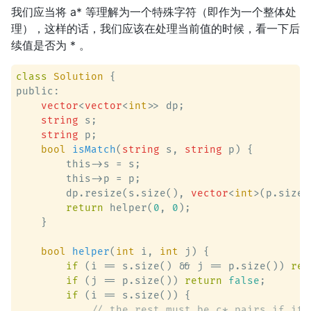
我们应当将 a* 等理解为一个特殊字符（即作为一个整体处
理），这样的话，我们应该在处理当前值的时候，看一下后
续值是否为 * 。
class
Solution
 {
public:

vector
<
vector
<
int
>> dp;

string
 s;

string
 p;

bool
isMatch
(
string
 s, 
string
 p)
 {

        this->s = s;

        this->p = p;

        dp.resize(s.size(), 
vector
<
int
>(p.size(
return
 helper(
0
, 
0
);

    }

bool
helper
(
int
 i, 
int
 j)
 {

if
 (i == s.size() && j == p.size()) 
ret
if
 (j == p.size()) 
return
false
; 

if
 (i == s.size()) {

// the rest must be c* pairs if it 