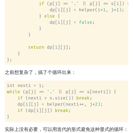
if
 (p[j] == 
'.'
 || p[j] == s[i]) {

                dp[i][j] = helper(i+
1
, j+
1
);

            } 
else
 {

                dp[i][j] = 
false
;

            }

        }

return
 dp[i][j];

    }

之前想复杂了，搞了个循环出来：
while
 (p[j] == 
'.'
 || p[j] == s[nexti]) {

if
 (nexti > s.size()) 
break
;

    dp[i][j] = helper(nexti++, j+
2
);

if
 (dp[i][j]) 
break
;

实际上没有必要，可以用迭代的形式避免这种显式的循环：