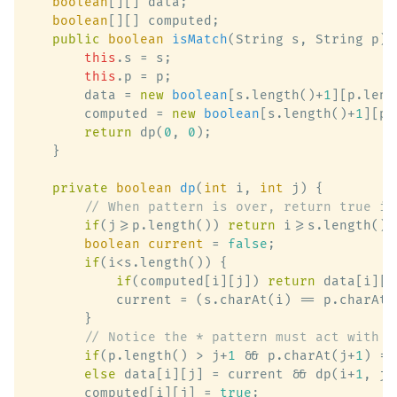
boolean
[][] data;

boolean
[][] computed;

public
boolean
isMatch
(String s, String p)
 
this
.s = s;

this
.p = p;

        data = 
new
boolean
[s.length()+
1
][p.leng
        computed = 
new
boolean
[s.length()+
1
][p.
return
 dp(
0
, 
0
);

    }

private
boolean
dp
(
int
 i, 
int
 j)
 {

// When pattern is over, return true if
if
(j>=p.length()) 
return
 i>=s.length();

boolean
current
=
false
;

if
(i<s.length()) {

if
(computed[i][j]) 
return
 data[i][j]
            current = (s.charAt(i) == p.charAt(
        }

// Notice the * pattern must act with i
if
(p.length() > j+
1
 && p.charAt(j+
1
) ==
else
 data[i][j] = current && dp(i+
1
, j+
        computed[i][j] = 
true
;
