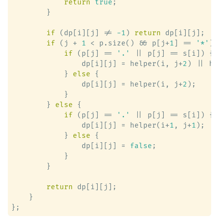
return
true
;

        }

if
 (dp[i][j] != 
-1
) 
return
 dp[i][j];

if
 (j + 
1
 < p.size() && p[j+
1
] == 
'*'
) 
if
 (p[j] == 
'.'
 || p[j] == s[i]) {

                dp[i][j] = helper(i, j+
2
) || he
            } 
else
 {

                dp[i][j] = helper(i, j+
2
);

            }

        } 
else
 {

if
 (p[j] == 
'.'
 || p[j] == s[i]) {

                dp[i][j] = helper(i+
1
, j+
1
);

            } 
else
 {

                dp[i][j] = 
false
;

            }

        }

return
 dp[i][j];

    }
