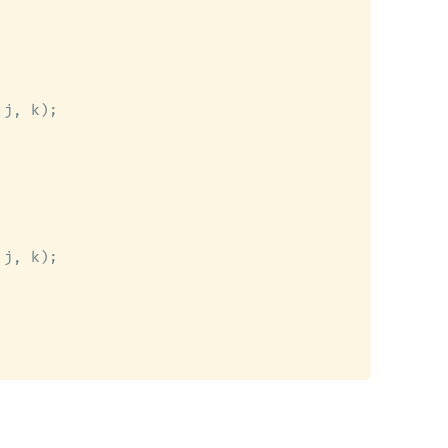
j, k);

j, k);
