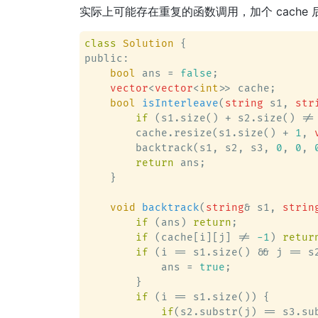
实际上可能存在重复的函数调用，加个 cache 后就 fa
class
Solution
 {
public:

bool
 ans = 
false
;

vector
<
vector
<
int
>> cache;

bool
isInterleave
(
string
 s1, 
str
if
 (s1.size() + s2.size() !=
        cache.resize(s1.size() + 
1
, 
        backtrack(s1, s2, s3, 
0
, 
0
, 
return
 ans;

    }

void
backtrack
(
string
& s1, 
strin
if
 (ans) 
return
;

if
 (cache[i][j] != 
-1
) 
retur
if
 (i == s1.size() && j == s2
            ans = 
true
;

        }

if
 (i == s1.size()) {

if
(s2.substr(j) == s3.sub