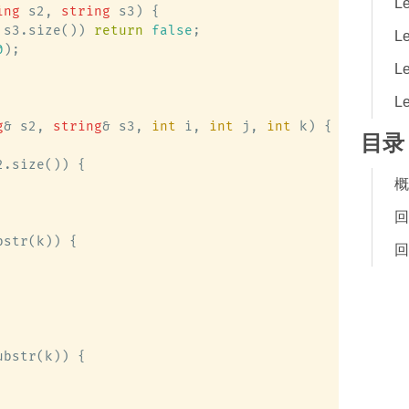
L
ing
 s2, 
string
 s3)
 {

 s3.size()) 
return
false
;

L
0
);

Le
Le
g
& s2, 
string
& s3, 
int
 i, 
int
 j, 
int
 k)
 {

目录
.size()) {

概
回
str(k)) {

回
bstr(k)) {
