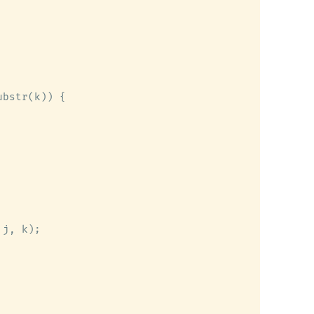
bstr(k)) {

j, k);
