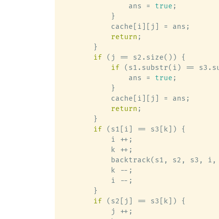
                ans = 
true
;

            }

            cache[i][j] = ans;

return
;

        }

if
 (j == s2.size()) {

if
 (s1.substr(i) == s3.su
                ans = 
true
;

            }

            cache[i][j] = ans;

return
;

        }

if
 (s1[i] == s3[k]) {

            i ++;

            k ++;

            backtrack(s1, s2, s3, i, 
            k --;

            i --;

        }

if
 (s2[j] == s3[k]) {

            j ++;
