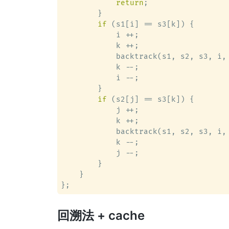
return
;

        }

if
 (s1[i] == s3[k]) {

            i ++;

            k ++;

            backtrack(s1, s2, s3, i, 
            k --;

            i --;

        }

if
 (s2[j] == s3[k]) {

            j ++;

            k ++;

            backtrack(s1, s2, s3, i, 
            k --;

            j --;

        }

    }

回溯法 + cache