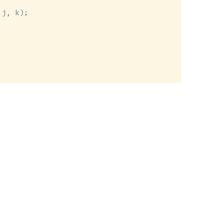
j, k);
