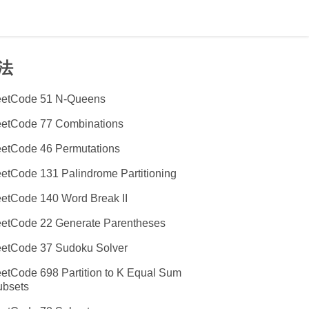
法
eetCode 51 N-Queens
eetCode 77 Combinations
etCode 46 Permutations
etCode 131 Palindrome Partitioning
etCode 140 Word Break II
etCode 22 Generate Parentheses
eetCode 37 Sudoku Solver
etCode 698 Partition to K Equal Sum
ubsets