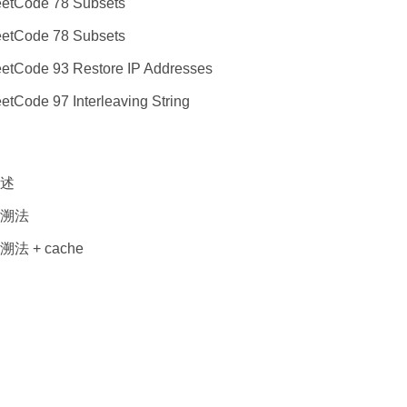
eetCode 78 Subsets
eetCode 78 Subsets
etCode 93 Restore IP Addresses
etCode 97 Interleaving String
述
溯法
溯法 + cache