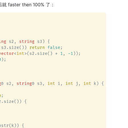
ster then 100% 了：
ing
 s2, 
string
 s3)
 {

 s3.size()) 
return
false
;

vector
<
int
>(s2.size() + 
1
, 
-1
));

0
);

g
& s2, 
string
& s3, 
int
 i, 
int
 j, 
int
 k)
 {

n
;

.size()) {

str(k)) {
