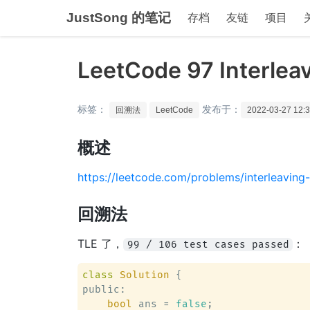
JustSong 的笔记
存档
友链
项目
LeetCode 97 Interleav
标签：
发布于：
回溯法
LeetCode
2022-03-27 12:3
概述
https://leetcode.com/problems/interleaving-
回溯法
TLE 了，
：
99 / 106 test cases passed
class
Solution
 {
public:

bool
 ans = 
false
;
