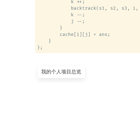
            k ++;

            backtrack(s1, s2, s3, i, 
            k --;

            j --;

        }

        cache[i][j] = ans;

    }

我的个人项目总览