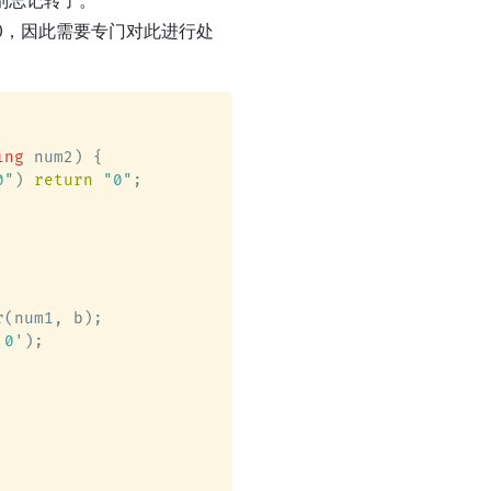
 0，因此需要专门对此进行处
ing
 num2)
 {

0"
) 
return
"0"
;

(num1, b);

'0'
);
