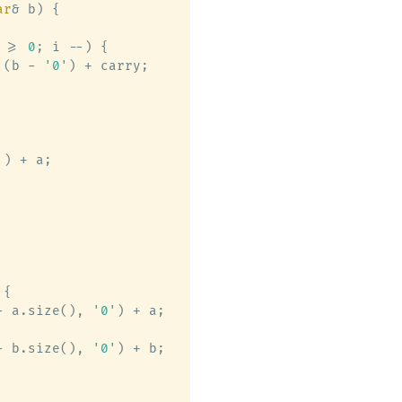
ar
& b)
 {

 >= 
0
; i --) {

 (b - 
'0'
) + carry;

'
) + a;

{

- a.size(), 
'0'
) + a;

- b.size(), 
'0'
) + b;
