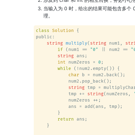
当输入为 0 时，给出的结果可能包含多个
理。
class
Solution
 {
public:

string
multiply
(
string
 num1, 
str
if
 (num1 == 
"0"
 || num2 == 
"
string
 ans;

int
 numZeros = 
0
;

while
 (!num2.empty()) {

char
 b = num2.back();

            num2.pop_back();

string
 tmp = multiplyChar
            tmp += 
string
(numZeros, 
            numZeros ++;

            ans = add(ans, tmp);

        }

return
 ans;

    }
