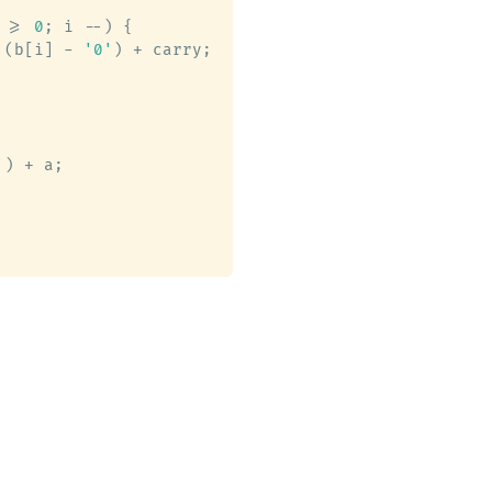
 >= 
0
; i --) {

 (b[i] - 
'0'
) + carry;

'
) + a;
