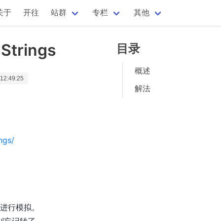
关于
开往
站群
专栏
其他
 Strings
目录
概述
12:49:25
解法
ngs/
进行模拟。
心别忘记转了。