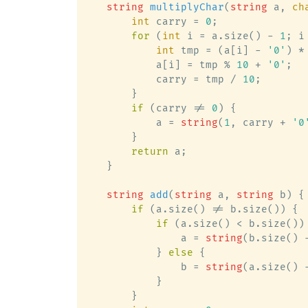
string
multiplyChar
(
string
 a, 
ch
int
 carry = 
0
;

for
 (
int
 i = a.size() - 
1
; i
int
 tmp = (a[i] - 
'0'
) *
            a[i] = tmp % 
10
 + 
'0'
;

            carry = tmp / 
10
;

        }

if
 (carry != 
0
) {

            a = 
string
(
1
, carry + 
'0
        }

return
 a;

    }

string
add
(
string
 a, 
string
 b)
 {

if
 (a.size() != b.size()) {

if
 (a.size() < b.size()) 
                a = 
string
(b.size() 
            } 
else
 {

                b = 
string
(a.size() 
            }

        }
