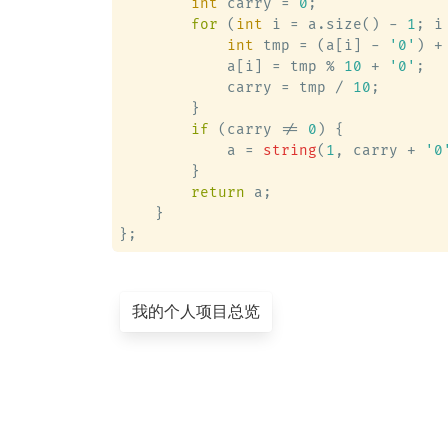
int
 carry = 
0
;

for
 (
int
 i = a.size() - 
1
; i
int
 tmp = (a[i] - 
'0'
) +
            a[i] = tmp % 
10
 + 
'0'
;

            carry = tmp / 
10
;

        }

if
 (carry != 
0
) {

            a = 
string
(
1
, carry + 
'0
        }

return
 a;

    }

我的个人项目总览