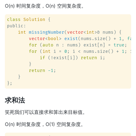
O(n) 时间复杂度，O(n) 空间复杂度。
class
Solution
 {
public:

int
missingNumber
(
vector
<
int
>& nums)
 {

vector
<
bool
> 
exist
(nums.size() + 
1
, 
fal
for
 (
auto
 n : nums) exist[n] = 
true
;

for
 (
int
 i = 
0
; i < nums.size() + 
1
; i 
if
 (!exist[i]) 
return
 i;

        }

return
-1
;

    }

求和法
笑死我们可以直接求和算出来目标值。
O(n) 时间复杂度，O(1) 空间复杂度。