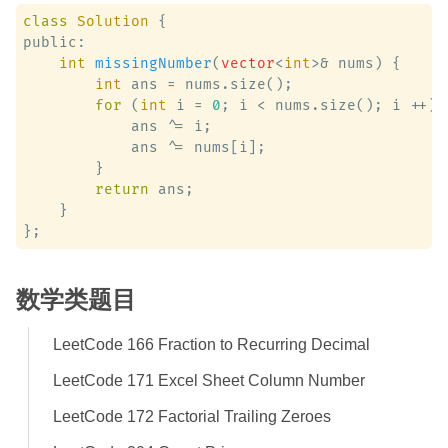
class
Solution
 {
public:

int
missingNumber
(
vector
<
int
>& nums)
 {

int
 ans = nums.size();

for
 (
int
 i = 
0
; i < nums.size(); i ++) {
            ans ^= i;

            ans ^= nums[i];

        }

return
 ans;

    }

数学类题目
LeetCode 166 Fraction to Recurring Decimal
LeetCode 171 Excel Sheet Column Number
LeetCode 172 Factorial Trailing Zeroes