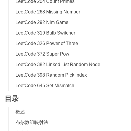
LeetCode 204 Count Primes
LeetCode 268 Missing Number
LeetCode 292 Nim Game
LeetCode 319 Bulb Switcher
LeetCode 326 Power of Three
LeetCode 372 Super Pow
LeetCode 382 Linked List Random Node
LeetCode 398 Random Pick Index
LeetCode 645 Set Mismatch
目录
概述
布尔数组映射法