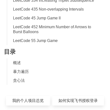
LeetCode 334 Increasing Triplet Subsequence
LeetCode 435 Non-overlapping Intervals
LeetCode 45 Jump Game II
LeetCode 452 Minimum Number of Arrows to
Burst Balloons
LeetCode 55 Jump Game
目录
概述
暴力遍历
贪心法
我的个人项目总览
如何实现飞书授权登录