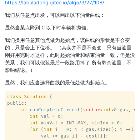
https://labuladong.gitee.io/algo/3/27/108/
我们从任意点出发，可以画出以下油量曲线：
显然当某点降到 0 以下时车辆将抛锚。
我们换用任意其他点做为起始点，该曲线的形状是不会变
的，只是会上下位移。 （其实并不是不会变，只有当油量
刚好用完时才这样，此时起始油量和结束油量一致，但是没
关系，我们可以假装最后一段路用掉了 所有剩余油量，不
影响结论。）
显然，我们应当选择曲线的最低处做为起始点。
class
Solution
 {
public:

int
canCompleteCircuit
(
vector
<
int
>& gas, 
ve
int
 val = 
0
;

int
 minVal = INT_MAX, minIdx = 
0
;

for
 (
int
 i = 
0
; i < gas.size(); i ++) {

            val += gas[i] - cost[i];
