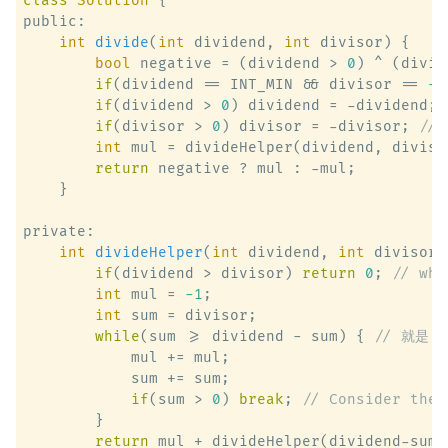
class
Solution
 {
public:

int
divide
(
int
 dividend, 
int
 divisor)
 {

bool
 negative = (dividend > 
0
) ^ (divis
if
(dividend == INT_MIN && divisor == 
-1
if
(dividend > 
0
) dividend = -dividend; 
if
(divisor > 
0
) divisor = -divisor; 
// 
int
 mul = divideHelper(dividend, divisor
return
 negative ? mul : -mul;

    }

private:

int
divideHelper
(
int
 dividend, 
int
 divisor)
if
(dividend > divisor) 
return
0
; 
// why
int
 mul = 
-1
;

int
 sum = divisor;

while
(sum >= dividend - sum) { 
// 就是 
            mul += mul;

            sum += sum;

if
(sum > 
0
) 
break
; 
// Consider the 
        }

return
 mul + divideHelper(dividend-sum,